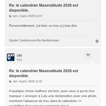
Re: le calendrier Maseratitude 2026 est
disponible.
M
ven. 2 janv. 2026 11:07
e
s
Personnellement, j'ai bien un trou si j'ose dire
s
a
g
Spyder Cambiocorsa Blu Mediterraneo
H
e
a
u
t
CBi
V12
Re: le calendrier Maseratitude 2026 est
disponible.
M
ven. 9 janv. 2026 11:32
e
s
A quelque chose malheur est bon, pour ceux à qui le trou
s
manque = envoyer à Lulu une réclamation avec une photo
a
montrant l'absence de trou dans le calendrier =>
g
expédition d'un nouvel exemplaire troué.