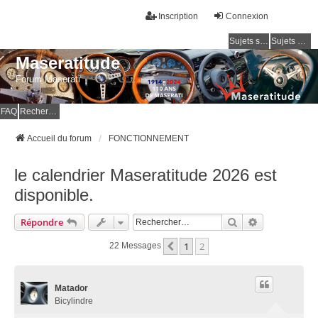
Inscription
Connexion
Sujets sans réponse
Sujets actifs
Maseratitude
Forum Maserati
FAQ
Rechercher
Accueil du forum
FONCTIONNEMENT
le calendrier Maseratitude 2026 est
disponible.
Rechercher
Recherche Av
Répondre
1
2
Précédent
22 Messages
Matador
Bicylindre