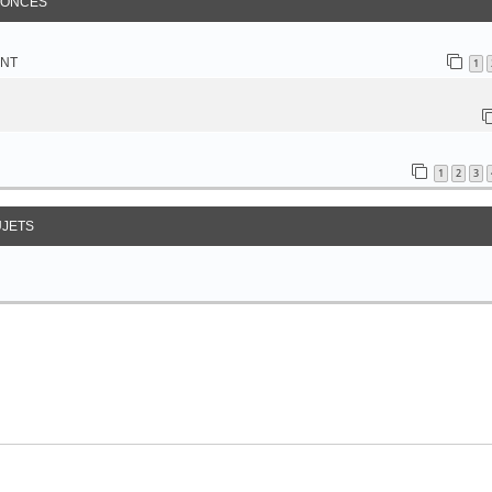
ONCES
NT
1
1
2
3
UJETS