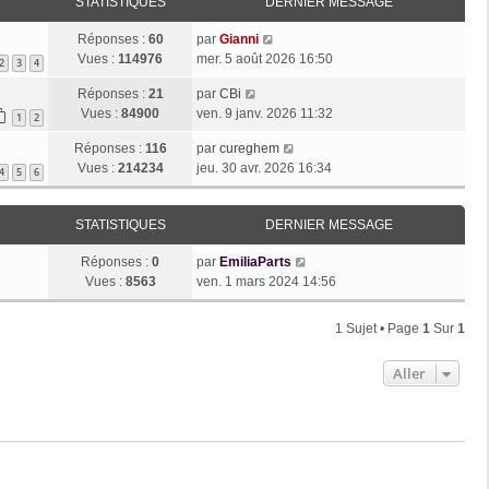
STATISTIQUES
DERNIER MESSAGE
Réponses :
60
par
Gianni
Vues :
114976
mer. 5 août 2026 16:50
2
3
4
Réponses :
21
par
CBi
Vues :
84900
ven. 9 janv. 2026 11:32
1
2
Réponses :
116
par
cureghem
Vues :
214234
jeu. 30 avr. 2026 16:34
4
5
6
STATISTIQUES
DERNIER MESSAGE
Réponses :
0
par
EmiliaParts
Vues :
8563
ven. 1 mars 2024 14:56
1 Sujet • Page
1
Sur
1
Aller