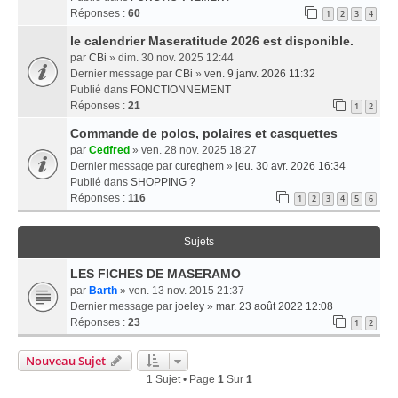
Réponses :
60
1
2
3
4
le calendrier Maseratitude 2026 est disponible.
par
CBi
» dim. 30 nov. 2025 12:44
Dernier message par
CBi
»
ven. 9 janv. 2026 11:32
Publié dans
FONCTIONNEMENT
Réponses :
21
1
2
Commande de polos, polaires et casquettes
par
Cedfred
» ven. 28 nov. 2025 18:27
Dernier message par
cureghem
»
jeu. 30 avr. 2026 16:34
Publié dans
SHOPPING ?
Réponses :
116
1
2
3
4
5
6
Sujets
LES FICHES DE MASERAMO
par
Barth
» ven. 13 nov. 2015 21:37
Dernier message par
joeley
»
mar. 23 août 2022 12:08
Réponses :
23
1
2
Nouveau Sujet
1 Sujet • Page
1
Sur
1