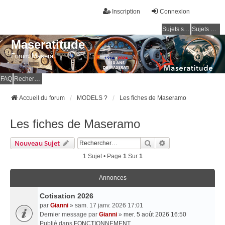
Inscription
Connexion
Sujets sans réponse
Sujets actifs
Maseratitude
Forum Maserati
FAQ
Rechercher
Accueil du forum
MODELS ?
Les fiches de Maseramo
Les fiches de Maseramo
Rechercher
Recherche Avancé
Nouveau Sujet
1 Sujet • Page
1
Sur
1
Annonces
Cotisation 2026
par
Gianni
» sam. 17 janv. 2026 17:01
Dernier message par
Gianni
»
mer. 5 août 2026 16:50
Publié dans
FONCTIONNEMENT