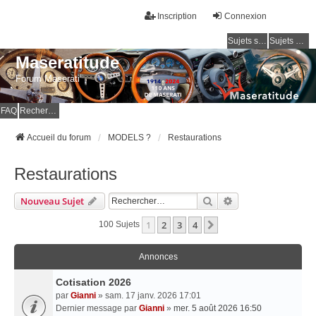
Inscription
Connexion
Sujets sans réponse
Sujets actifs
Maseratitude
Forum Maserati
FAQ
Rechercher
Accueil du forum
MODELS ?
Restaurations
Restaurations
Rechercher
Recherche Avancé
Nouveau Sujet
1
2
3
4
Suivant
100 Sujets
Annonces
Cotisation 2026
par
Gianni
» sam. 17 janv. 2026 17:01
Dernier message par
Gianni
»
mer. 5 août 2026 16:50