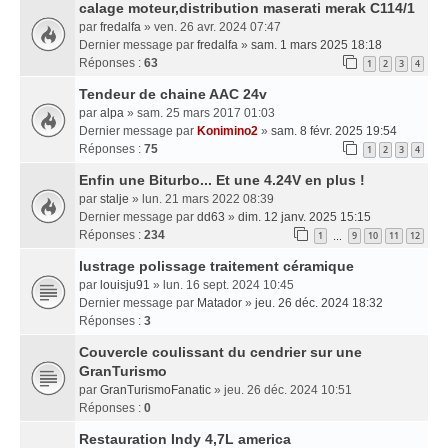
calage moteur,distribution maserati merak C114/1
par
fredalfa
» ven. 26 avr. 2024 07:47
Dernier message par
fredalfa
»
sam. 1 mars 2025 18:18
Réponses :
63
1
2
3
4
Tendeur de chaine AAC 24v
par
alpa
» sam. 25 mars 2017 01:03
Dernier message par
Konimino2
»
sam. 8 févr. 2025 19:54
Réponses :
75
1
2
3
4
Enfin une Biturbo... Et une 4.24V en plus !
par
stalje
» lun. 21 mars 2022 08:39
Dernier message par
dd63
»
dim. 12 janv. 2025 15:15
Réponses :
234
1
9
10
11
12
…
lustrage polissage traitement céramique
par
louisju91
» lun. 16 sept. 2024 10:45
Dernier message par
Matador
»
jeu. 26 déc. 2024 18:32
Réponses :
3
Couvercle coulissant du cendrier sur une
GranTurismo
par
GranTurismoFanatic
» jeu. 26 déc. 2024 10:51
Réponses :
0
Restauration Indy 4,7L america