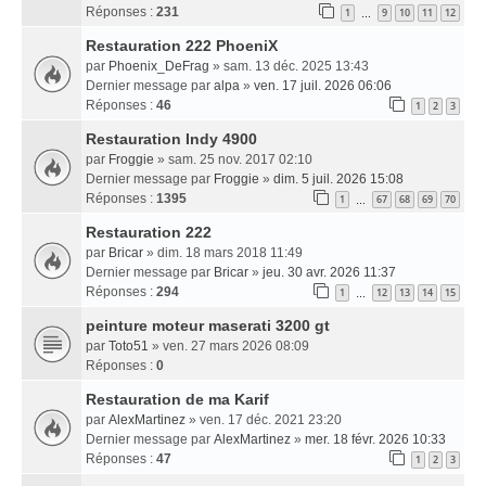
Réponses :
231
1
9
10
11
12
…
Restauration 222 PhoeniX
par
Phoenix_DeFrag
» sam. 13 déc. 2025 13:43
Dernier message par
alpa
»
ven. 17 juil. 2026 06:06
Réponses :
46
1
2
3
Restauration Indy 4900
par
Froggie
» sam. 25 nov. 2017 02:10
Dernier message par
Froggie
»
dim. 5 juil. 2026 15:08
Réponses :
1395
1
67
68
69
70
…
Restauration 222
par
Bricar
» dim. 18 mars 2018 11:49
Dernier message par
Bricar
»
jeu. 30 avr. 2026 11:37
Réponses :
294
1
12
13
14
15
…
peinture moteur maserati 3200 gt
par
Toto51
» ven. 27 mars 2026 08:09
Réponses :
0
Restauration de ma Karif
par
AlexMartinez
» ven. 17 déc. 2021 23:20
Dernier message par
AlexMartinez
»
mer. 18 févr. 2026 10:33
Réponses :
47
1
2
3