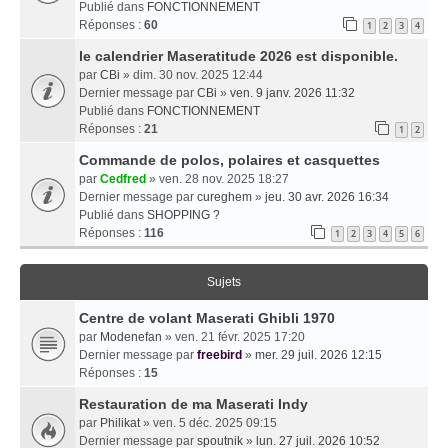
Publié dans
FONCTIONNEMENT
Réponses :
60
1
2
3
4
le calendrier Maseratitude 2026 est disponible.
par
CBi
» dim. 30 nov. 2025 12:44
Dernier message par
CBi
»
ven. 9 janv. 2026 11:32
Publié dans
FONCTIONNEMENT
Réponses :
21
1
2
Commande de polos, polaires et casquettes
par
Cedfred
» ven. 28 nov. 2025 18:27
Dernier message par
cureghem
»
jeu. 30 avr. 2026 16:34
Publié dans
SHOPPING ?
Réponses :
116
1
2
3
4
5
6
Sujets
Centre de volant Maserati Ghibli 1970
par
Modenefan
» ven. 21 févr. 2025 17:20
Dernier message par
freebird
»
mer. 29 juil. 2026 12:15
Réponses :
15
Restauration de ma Maserati Indy
par
Philikat
» ven. 5 déc. 2025 09:15
Dernier message par
spoutnik
»
lun. 27 juil. 2026 10:52