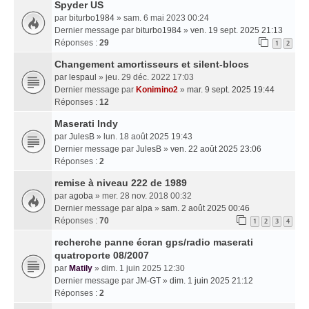
Spyder US
par
biturbo1984
» sam. 6 mai 2023 00:24
Dernier message par
biturbo1984
»
ven. 19 sept. 2025 21:13
Réponses :
29
1
2
Changement amortisseurs et silent-blocs
par
lespaul
» jeu. 29 déc. 2022 17:03
Dernier message par
Konimino2
»
mar. 9 sept. 2025 19:44
Réponses :
12
Maserati Indy
par
JulesB
» lun. 18 août 2025 19:43
Dernier message par
JulesB
»
ven. 22 août 2025 23:06
Réponses :
2
remise à niveau 222 de 1989
par
agoba
» mer. 28 nov. 2018 00:32
Dernier message par
alpa
»
sam. 2 août 2025 00:46
Réponses :
70
1
2
3
4
recherche panne écran gps/radio maserati
quatroporte 08/2007
par
Matily
» dim. 1 juin 2025 12:30
Dernier message par
JM-GT
»
dim. 1 juin 2025 21:12
Réponses :
2