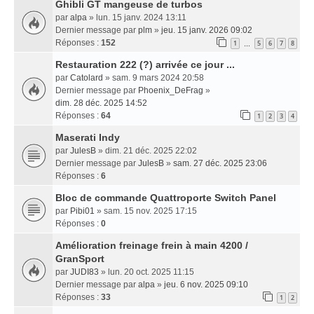
Ghibli GT mangeuse de turbos
par
alpa
» lun. 15 janv. 2024 13:11
Dernier message par
plm
»
jeu. 15 janv. 2026 09:02
Réponses :
152
1
5
6
7
8
…
Restauration 222 (?) arrivée ce jour ...
par
Catolard
» sam. 9 mars 2024 20:58
Dernier message par
Phoenix_DeFrag
»
dim. 28 déc. 2025 14:52
Réponses :
64
1
2
3
4
Maserati Indy
par
JulesB
» dim. 21 déc. 2025 22:02
Dernier message par
JulesB
»
sam. 27 déc. 2025 23:06
Réponses :
6
Bloc de commande Quattroporte Switch Panel
par
Pibi01
» sam. 15 nov. 2025 17:15
Réponses :
0
Amélioration freinage frein à main 4200 /
GranSport
par
JUDI83
» lun. 20 oct. 2025 11:15
Dernier message par
alpa
»
jeu. 6 nov. 2025 09:10
Réponses :
33
1
2