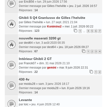
par
EricB56
» lun. 29 juin 2026 17:56
Dernier message par
Gilles l’helvète
»
jeu. 2 juil. 2026 16:57
Réponses :
14
Ghibli S Q4 Granlusso de Gilles l’helvète
par
Gilles l’helvète
» lun. 27 sept. 2021 21:04
Dernier message par
Konimino2
»
mer. 1 juil. 2026 00:22
Réponses :
123
1
4
5
6
7
…
nouvelle maserati 3200 gt
par
dest64
» lun. 3 août 2020 00:35
Dernier message par
dest64
»
jeu. 18 juin 2026 09:27
Réponses :
67
1
2
3
4
Intérieur Ghibli 2 GT
par
Franck07
» dim. 31 mai 2026 21:10
Dernier message par
gemini
»
mar. 9 juin 2026 22:31
Réponses :
22
1
2
430 4v
par
moidu28
» sam. 3 janv. 2026 18:17
Dernier message par
moidu28
»
lun. 8 juin 2026 19:16
Réponses :
14
Levante
par
loic
» jeu. 4 juin 2026 12:40