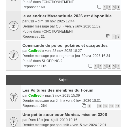
Publié dans
FONCTIONNEMENT
Réponses :
60
1
2
3
4
le calendrier Maseratitude 2026 est disponible.
par
CBi
» dim. 30 nov. 2025 12:44
Dernier message par
CBi
»
ven. 9 janv. 2026 11:32
Publié dans
FONCTIONNEMENT
Réponses :
21
1
2
Commande de polos, polaires et casquettes
par
Cedfred
» ven. 28 nov. 2025 18:27
Dernier message par
cureghem
»
jeu. 30 avr. 2026 16:34
Publié dans
SHOPPING ?
Réponses :
116
1
2
3
4
5
6
Sujets
Les Voitures des membres du Forum
par
Cedfred
» mar. 3 nov. 2015 15:39
Dernier message par
Jmh
»
ven. 6 févr. 2026 18:31
Réponses :
264
1
11
12
13
14
…
Une petite sœur pour Monica: mission 320S
par
Domi13
» jeu. 4 juil. 2019 19:16
Dernier message par
spoutnik
»
ven. 5 avr. 2024 12:01