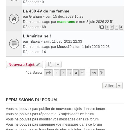
Réponses :
0
La 430 4V de ma femme
par
Graham
» ven. 15 déc. 2023 16:29
Dernier message par
maseramo
»
mer. 3 juin 2026 22:51
Réponses :
68
1
2
3
4
L'Américaine !
par
Tilapia
» sam. 11 déc. 2021 22:33
Dernier message par
Mouss79
»
lun. 1 juin 2026 22:03
Réponses :
14
Nouveau Sujet
Page
1
Sur
19
1
2
3
4
5
19
Suivant
462 Sujets
…
Aller
PERMISSIONS DU FORUM
Vous
ne pouvez pas
publier de nouveaux sujets dans ce forum
Vous
ne pouvez pas
répondre aux sujets dans ce forum
Vous
ne pouvez pas
modifier vos messages dans ce forum
Vous
ne pouvez pas
supprimer vos messages dans ce forum
Vous
ne pouvez pas
transférer de pièces jointes dans ce forum