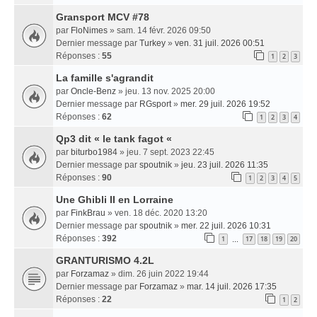
Gransport MCV #78
par
FloNimes
» sam. 14 févr. 2026 09:50
Dernier message par
Turkey
»
ven. 31 juil. 2026 00:51
Réponses :
55
1
2
3
La famille s'agrandit
par
Oncle-Benz
» jeu. 13 nov. 2025 20:00
Dernier message par
RGsport
»
mer. 29 juil. 2026 19:52
Réponses :
62
1
2
3
4
Qp3 dit « le tank fagot «
par
biturbo1984
» jeu. 7 sept. 2023 22:45
Dernier message par
spoutnik
»
jeu. 23 juil. 2026 11:35
Réponses :
90
1
2
3
4
5
Une Ghibli II en Lorraine
par
FinkBrau
» ven. 18 déc. 2020 13:20
Dernier message par
spoutnik
»
mer. 22 juil. 2026 10:31
Réponses :
392
1
17
18
19
20
…
GRANTURISMO 4.2L
par
Forzamaz
» dim. 26 juin 2022 19:44
Dernier message par
Forzamaz
»
mar. 14 juil. 2026 17:35
Réponses :
22
1
2