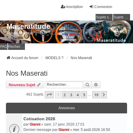
Inscription
Connexion
Sujets sans réponse
Sujets actifs
Maseratitude
Forum Maserati
FAQ
Rechercher
Accueil du forum
MODELS ?
Nos Maserati
Nos Maserati
Rechercher
Recherche Avancé
Nouveau Sujet
Page
1
Sur
19
1
2
3
4
5
19
Suivant
462 Sujets
…
Annonces
Cotisation 2026
par
Gianni
» sam. 17 janv. 2026 17:01
Dernier message par
Gianni
»
mer. 5 août 2026 16:50