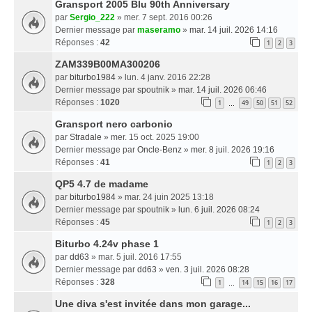
Gransport 2005 Blu 90th Anniversary
par
Sergio_222
» mer. 7 sept. 2016 00:26
Dernier message par
maseramo
»
mar. 14 juil. 2026 14:16
Réponses :
42
1
2
3
ZAM339B00MA300206
par
biturbo1984
» lun. 4 janv. 2016 22:28
Dernier message par
spoutnik
»
mar. 14 juil. 2026 06:46
Réponses :
1020
1
49
50
51
52
…
Gransport nero carbonio
par
Stradale
» mer. 15 oct. 2025 19:00
Dernier message par
Oncle-Benz
»
mer. 8 juil. 2026 19:16
Réponses :
41
1
2
3
QP5 4.7 de madame
par
biturbo1984
» mar. 24 juin 2025 13:18
Dernier message par
spoutnik
»
lun. 6 juil. 2026 08:24
Réponses :
45
1
2
3
Biturbo 4.24v phase 1
par
dd63
» mar. 5 juil. 2016 17:55
Dernier message par
dd63
»
ven. 3 juil. 2026 08:28
Réponses :
328
1
14
15
16
17
…
Une diva s'est invitée dans mon garage...