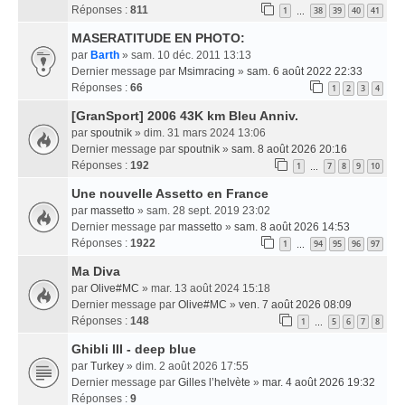
Réponses :
811
1
38
39
40
41
…
MASERATITUDE EN PHOTO:
par
Barth
» sam. 10 déc. 2011 13:13
Dernier message par
Msimracing
»
sam. 6 août 2022 22:33
Réponses :
66
1
2
3
4
[GranSport] 2006 43K km Bleu Anniv.
par
spoutnik
» dim. 31 mars 2024 13:06
Dernier message par
spoutnik
»
sam. 8 août 2026 20:16
Réponses :
192
1
7
8
9
10
…
Une nouvelle Assetto en France
par
massetto
» sam. 28 sept. 2019 23:02
Dernier message par
massetto
»
sam. 8 août 2026 14:53
Réponses :
1922
1
94
95
96
97
…
Ma Diva
par
Olive#MC
» mar. 13 août 2024 15:18
Dernier message par
Olive#MC
»
ven. 7 août 2026 08:09
Réponses :
148
1
5
6
7
8
…
Ghibli III - deep blue
par
Turkey
» dim. 2 août 2026 17:55
Dernier message par
Gilles l’helvète
»
mar. 4 août 2026 19:32
Réponses :
9