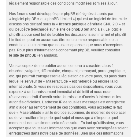
légalement responsable des conditions modifiées et mises à jour.
Nos forums sont développés par phpBB (désignés ci-après par
« logiciel phpBB » et « phpBB Limited ») qui est un logiciel de forum de
discussions déclaré sous la «
licence publique générale GNU 2.0
» et
qui peut être téléchargé sur
le site de phpBB
(en anglais). Le logiciel
phpBB a pour seul but de faciliter les discussions sur internet et phpBB
Limited ne peut en aucun cas être tenu comme responsable de la
conduite et du contenu que nous acceptons et que nous n’acceptons
pas. Pour plus d’informations concernant phpBB, veuillez consulter
le site de phpBB
(en anglais).
Vous acceptez de ne publier aucun contenu à caractère abusif,
obscène, vulgaire, diffamatoire, choquant, menaçant, pornographique,
etc. qui pourrait transgresser la législation de votre pays, du pays dans
lequel le serveur de « Maseratitude » est hébergé ou encore la loi
internationale. Si vous ne respectez pas ces dispositions, vous vous
exposez à un bannissement immédiat et définitif et nous nous
réservons le droit d’avertir votre fournisseur d’accès à internet et les
autorités officielles. L’adresse IP de tous les messages est enregistrée
afin d’aider au renforcement de ces conditions. Vous acceptez le fait
que « Maseratitude » ait le droit de supprimer, de modifier, de déplacer
ou de verrouiller n’importe quel sujet et message à n’importe quel
moment si nous estimons cela nécessaire. En tant qu’utilisateur, vous
acceptez que toutes les informations que vous avez renseignées soient
enregistrées dans notre base de données. Bien que ces informations