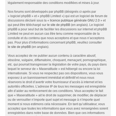
légalement responsable des conditions modifiées et mises à jour.
Nos forums sont développés par phpBB (désignés ci-après par
« logiciel phpBB » et « phpBB Limited ») qui est un logiciel de forum de
discussions déclaré sous la «
licence publique générale GNU 2.0
» et
qui peut être téléchargé sur
le site de phpBB
(en anglais). Le logiciel
phpBB a pour seul but de faciliter les discussions sur internet et phpBB
Limited ne peut en aucun cas être tenu comme responsable de la
conduite et du contenu que nous acceptons et que nous n’acceptons
pas. Pour plus d’informations concernant phpBB, veuillez consulter
le site de phpBB
(en anglais).
Vous acceptez de ne publier aucun contenu à caractère abusif,
obscène, vulgaire, diffamatoire, choquant, menaçant, pornographique,
etc. qui pourrait transgresser la législation de votre pays, du pays dans
lequel le serveur de « Maseratitude » est hébergé ou encore la loi
internationale. Si vous ne respectez pas ces dispositions, vous vous
exposez à un bannissement immédiat et définitif et nous nous
réservons le droit d’avertir votre fournisseur d’accès à internet et les
autorités officielles. L’adresse IP de tous les messages est enregistrée
afin d’aider au renforcement de ces conditions. Vous acceptez le fait
que « Maseratitude » ait le droit de supprimer, de modifier, de déplacer
ou de verrouiller n’importe quel sujet et message à n’importe quel
moment si nous estimons cela nécessaire. En tant qu’utilisateur, vous
acceptez que toutes les informations que vous avez renseignées soient
enregistrées dans notre base de données. Bien que ces informations