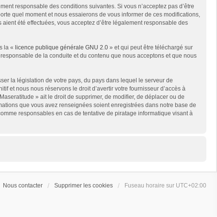
lement responsable des conditions suivantes. Si vous n’acceptez pas d’être
mporte quel moment et nous essaierons de vous informer de ces modifications,
s aient été effectuées, vous acceptez d’être légalement responsable des
s la «
licence publique générale GNU 2.0
» et qui peut être téléchargé sur
me responsable de la conduite et du contenu que nous acceptons et que nous
er la législation de votre pays, du pays dans lequel le serveur de
if et nous nous réservons le droit d’avertir votre fournisseur d’accès à
 Maseratitude » ait le droit de supprimer, de modifier, de déplacer ou de
formations que vous avez renseignées soient enregistrées dans notre base de
 comme responsables en cas de tentative de piratage informatique visant à
Nous contacter
Supprimer les cookies
Fuseau horaire sur
UTC+02:00