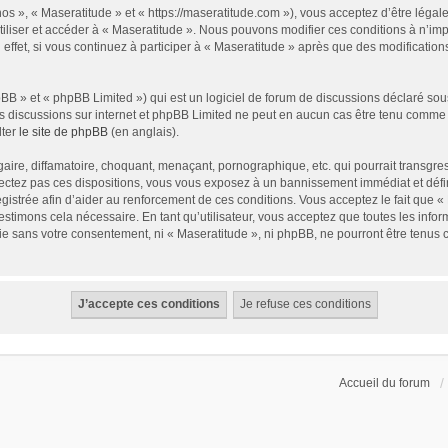
nos », « Maseratitude » et « https://maseratitude.com »), vous acceptez d’être léga
utiliser et accéder à « Maseratitude ». Nous pouvons modifier ces conditions à n’i
ffet, si vous continuez à participer à « Maseratitude » après que des modification
B » et « phpBB Limited ») qui est un logiciel de forum de discussions déclaré sou
r les discussions sur internet et phpBB Limited ne peut en aucun cas être tenu com
lter
le site de phpBB
(en anglais).
ire, diffamatoire, choquant, menaçant, pornographique, etc. qui pourrait transgress
ectez pas ces dispositions, vous vous exposez à un bannissement immédiat et définit
registrée afin d’aider au renforcement de ces conditions. Vous acceptez le fait que «
estimons cela nécessaire. En tant qu’utilisateur, vous acceptez que toutes les in
tie sans votre consentement, ni « Maseratitude », ni phpBB, ne pourront être tenus
Accueil du forum