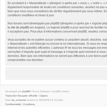
En accédant à « Maseratitude » (désigné ci-après par « nous », « notre », « 
légalement responsable de toutes les conditions suivantes, veuillez ne pas 
bien que nous vous conseillons de vérifier régulièrement par vous-même. En e
conditions modifiées et mises à jour.
Nos forums sont développés par phpBB (désignés ci-après par « logiciel phpB
le site de phpBB
(en anglais). Le logiciel phpBB a pour seul but de facilite
n’acceptons pas. Pour plus d’informations concernant phpBB, veuillez consu
Vous acceptez de ne publier aucun contenu à caractère abusif, obscène, vulga
« Maseratitude » est hébergé ou encore la loi internationale. Si vous ne resp
internet et les autorités officielles. L’adresse IP de tous les messages est en
verrouiller n’importe quel sujet et message à n’importe quel moment si nous 
données. Bien que ces informations ne seront pas diffusées à une tierce par
compromettre vos données.
Développé par
phpBB
® Forum Software © phpBB Limited
Traduction française officielle
©
Qiaeru
Style
we_universal
created by INVENTEA & v12mike
Confidentialité
|
Conditions