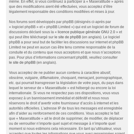
même. En effet, si vous continuez à participer à « Maseratitude » après
que des modifications aient été effectuées, vous acceptez d’être
légalement responsable des conditions modifiées et mises à jour.
Nos forums sont développés par phpBB (désignés ci-après par
« logiciel phpBB » et « phpBB Limited ») qui est un logiciel de forum de
discussions déclaré sous la «
licence publique générale GNU 2.0
» et
qui peut être téléchargé sur
le site de phpBB
(en anglais). Le logiciel
phpBB a pour seul but de faciliter les discussions sur internet et phpBB
Limited ne peut en aucun cas être tenu comme responsable de la
conduite et du contenu que nous acceptons et que nous n’acceptons
pas. Pour plus d’informations concernant phpBB, veuillez consulter
le site de phpBB
(en anglais).
Vous acceptez de ne publier aucun contenu à caractère abusif,
obscène, vulgaire, diffamatoire, choquant, menaçant, pornographique,
etc. qui pourrait transgresser la législation de votre pays, du pays dans
lequel le serveur de « Maseratitude » est hébergé ou encore la loi
internationale. Si vous ne respectez pas ces dispositions, vous vous
exposez à un bannissement immédiat et définitif et nous nous
réservons le droit d’avertir votre fournisseur d’accès à internet et les
autorités officielles. L’adresse IP de tous les messages est enregistrée
afin d’aider au renforcement de ces conditions. Vous acceptez le fait
que « Maseratitude » ait le droit de supprimer, de modifier, de déplacer
ou de verrouiller n’importe quel sujet et message à n’importe quel
moment si nous estimons cela nécessaire. En tant qu’utilisateur, vous
acceptez que toutes les informations que vous avez renseignées soient