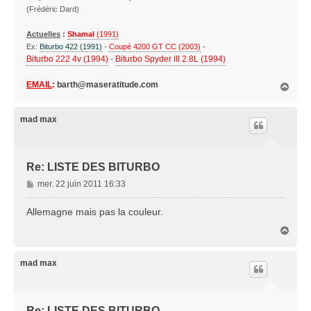
(Frédéric Dard)
Actuelles
:
Shamal
(1991)
-
Ex:
Biturbo 422 (1991)
-
Coupé 4200 GT CC (2003)
Biturbo 222 4v (1994)
-
Biturbo Spyder III 2.8L (1994)
EMAIL
:
barth@maseratitude.com
H
a
u
t
mad max
Re: LISTE DES BITURBO
M
mer. 22 juin 2011 16:33
e
s
Allemagne mais pas la couleur.
s
H
a
a
g
u
e
t
mad max
Re: LISTE DES BITURBO