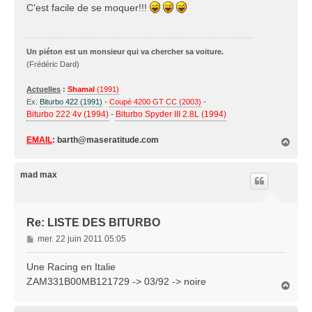
s
C'est facile de se moquer!!!
s
a
g
Un piéton est un monsieur qui va chercher sa voiture.
e
(Frédéric Dard)
Actuelles
:
Shamal
(1991)
-
Ex:
Biturbo 422 (1991)
-
Coupé 4200 GT CC (2003)
Biturbo 222 4v (1994)
-
Biturbo Spyder III 2.8L (1994)
EMAIL
:
barth@maseratitude.com
H
a
u
t
mad max
Re: LISTE DES BITURBO
M
mer. 22 juin 2011 05:05
e
s
Une Racing en Italie
s
ZAM331B00MB121729 -> 03/92 -> noire
H
a
a
g
u