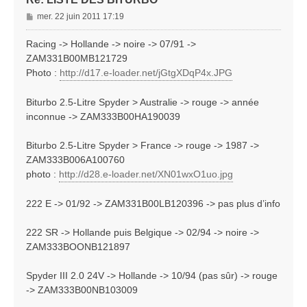
M
mer. 22 juin 2011 17:19
e
s
Racing -> Hollande -> noire -> 07/91 ->
s
ZAM331B00MB121729
a
Photo :
http://d17.e-loader.net/jGtgXDqP4x.JPG
g
e
Biturbo 2.5-Litre Spyder > Australie -> rouge -> année
inconnue -> ZAM333B00HA190039
Biturbo 2.5-Litre Spyder > France -> rouge -> 1987 ->
ZAM333B006A100760
photo :
http://d28.e-loader.net/XN01wxO1uo.jpg
222 E -> 01/92 -> ZAM331B00LB120396 -> pas plus d’info
222 SR -> Hollande puis Belgique -> 02/94 -> noire ->
ZAM333BOONB121897
Spyder III 2.0 24V -> Hollande -> 10/94 (pas sûr) -> rouge
-> ZAM333B00NB103009