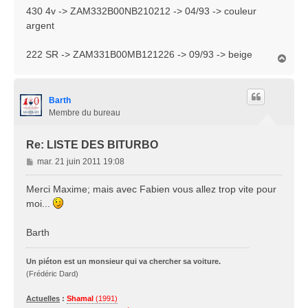
a
430 4v -> ZAM332B00NB210212 -> 04/93 -> couleur
g
argent
e
222 SR -> ZAM331B00MB121226 -> 09/93 -> beige
H
a
u
t
Barth
Membre du bureau
Re: LISTE DES BITURBO
M
mar. 21 juin 2011 19:08
e
s
Merci Maxime; mais avec Fabien vous allez trop vite pour
s
moi...
a
g
Barth
e
Un piéton est un monsieur qui va chercher sa voiture.
(Frédéric Dard)
Actuelles
:
Shamal
(1991)