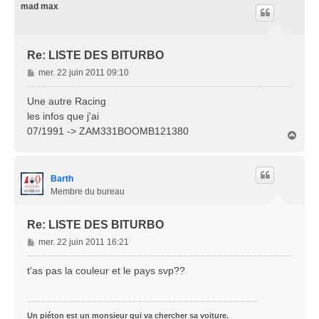
e
t
mad max
Re: LISTE DES BITURBO
M
mer. 22 juin 2011 09:10
e
s
Une autre Racing
s
les infos que j'ai
a
07/1991 -> ZAM331BOOMB121380
H
g
a
e
u
t
Barth
Membre du bureau
Re: LISTE DES BITURBO
M
mer. 22 juin 2011 16:21
e
s
t'as pas la couleur et le pays svp??
s
a
g
Un piéton est un monsieur qui va chercher sa voiture.
e