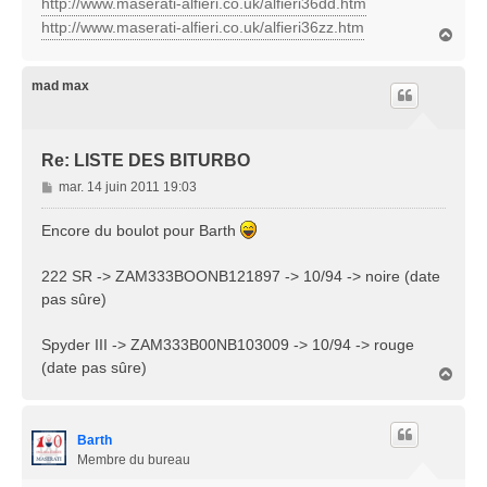
http://www.maserati-alfieri.co.uk/alfieri36dd.htm
http://www.maserati-alfieri.co.uk/alfieri36zz.htm
H
a
u
t
mad max
Re: LISTE DES BITURBO
M
mar. 14 juin 2011 19:03
e
s
Encore du boulot pour Barth
s
a
222 SR -> ZAM333BOONB121897 -> 10/94 -> noire (date
g
pas sûre)
e
Spyder III -> ZAM333B00NB103009 -> 10/94 -> rouge
(date pas sûre)
H
a
u
t
Barth
Membre du bureau