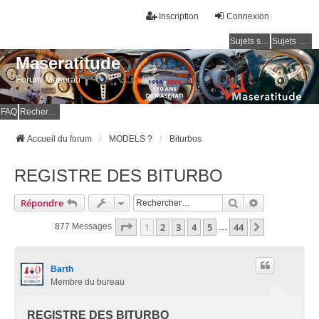
Inscription
Connexion
Sujets sans réponse
Sujets actifs
Maseratitude
Forum Maserati
FAQ
Rechercher
Accueil du forum
MODELS ?
Biturbos
REGISTRE DES BITURBO
Rechercher
Recherche Av
Répondre
Page
1
Sur
44
1
2
3
4
5
44
Suivant
877 Messages
…
Barth
Membre du bureau
REGISTRE DES BITURBO