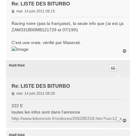
Re: LISTE DES BITURBO
M
mar. 14 juin 2011 08:15
e
s
Racing noire (pas la française), la seule info que j'ai est ça
s
ZAM331B00MB121729 et 07/1991
a
g
C'est une vraie, vérifié par Maserati.
e
H
a
u
t
mad max
Re: LISTE DES BITURBO
M
mar. 14 juin 2011 08:28
e
s
222 E
s
toutes les infos sont dans l'annonce
a
http://www.leboncoin.fr/voitures/206285318.htm?ca=12_s
H
g
a
e
u
t
mad max