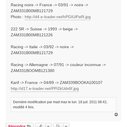
Racing noire -> France -> 03/91 -> noire ->
ZAM331B00MB121729
Photo :
http://d4.e-loader.net/hPGIUiPaf9.jpg
222 SR -> Suisse -> 1993 -> beige ->
ZAM331B00MB121226
Racing -> Italie -> 03/92 -> noire ->
ZAM331B00MB121729
Racing -> Allemagne -> 07/91 -> couleur inconnue ->
ZAM331BOOMB121380
Karif -> France -> 04/89 -> ZAM339BOOKA100107
http://d17.e-loader.net/PPi2kUdx6f.jpg
Dernière modification par
mad max
le lun. 18 juil. 2011 08:42,
modifié 4 fois.
H
a
u
Répondre