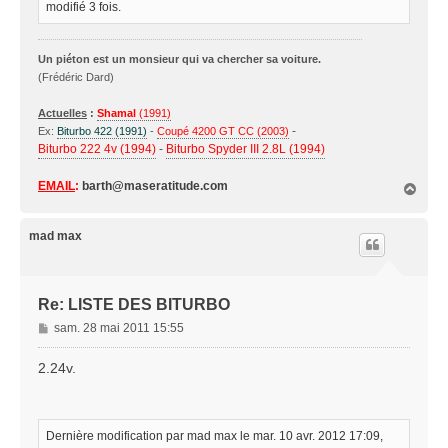
modifié 3 fois.
Un piéton est un monsieur qui va chercher sa voiture.
(Frédéric Dard)
Actuelles
:
Shamal
(1991)
-
Ex:
Biturbo 422 (1991)
-
Coupé 4200 GT CC (2003)
Biturbo 222 4v (1994)
-
Biturbo Spyder III 2.8L (1994)
EMAIL
:
barth@maseratitude.com
H
a
u
t
mad max
Re: LISTE DES BITURBO
M
sam. 28 mai 2011 15:55
e
s
2.24v.
s
a
g
e
Dernière modification par
mad max
le mar. 10 avr. 2012 17:09,