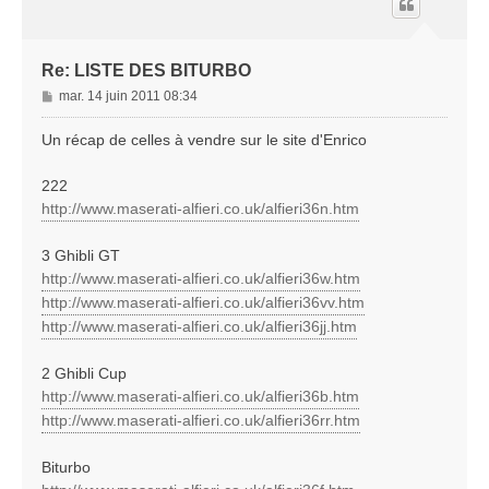
Re: LISTE DES BITURBO
M
mar. 14 juin 2011 08:34
e
s
Un récap de celles à vendre sur le site d'Enrico
s
a
222
g
http://www.maserati-alfieri.co.uk/alfieri36n.htm
e
3 Ghibli GT
http://www.maserati-alfieri.co.uk/alfieri36w.htm
http://www.maserati-alfieri.co.uk/alfieri36vv.htm
http://www.maserati-alfieri.co.uk/alfieri36jj.htm
2 Ghibli Cup
http://www.maserati-alfieri.co.uk/alfieri36b.htm
http://www.maserati-alfieri.co.uk/alfieri36rr.htm
Biturbo