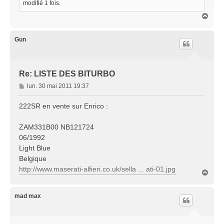
modifié 1 fois.
H
a
u
t
Gun
Re: LISTE DES BITURBO
M
lun. 30 mai 2011 19:37
e
s
222SR en vente sur Enrico :
s
a
ZAM331B00 NB121724
g
06/1992
e
Light Blue
Belgique
http://www.maserati-alfieri.co.uk/sella ... ati-01.jpg
H
a
u
t
mad max