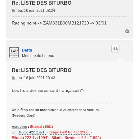
Re: LISTE DES BITURBO
M
jeu. 16 juin 2011 08:34
e
s
Racing noire -> ZAM331B00MB121729 -> 03/91
s
H
a
a
g
u
e
t
Barth
Membre du bureau
Re: LISTE DES BITURBO
M
jeu. 16 juin 2011 20:43
e
s
Les trois dernières sont françaises??
s
a
g
Un piéton est un monsieur qui va chercher sa voiture.
e
(Frédéric Dard)
Actuelles
:
Shamal
(1991)
-
Ex:
Biturbo 422 (1991)
-
Coupé 4200 GT CC (2003)
Biturbo 222 4v (1994)
-
Biturbo Spyder III 2.8L (1994)