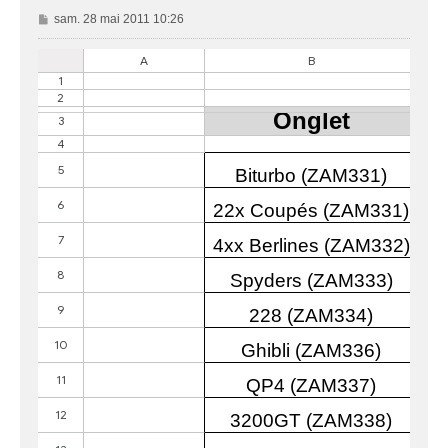
M
sam. 28 mai 2011 10:26
e
s
s
a
g
e