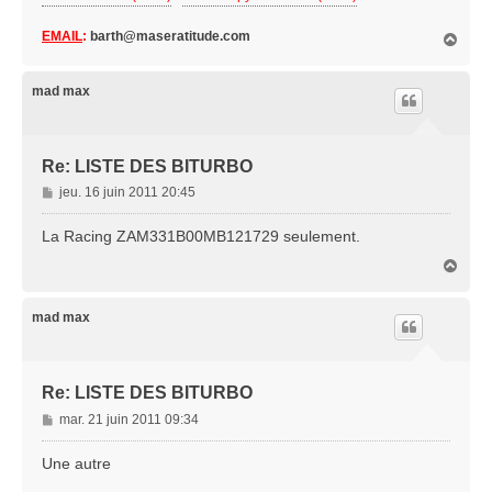
EMAIL
:
barth@maseratitude.com
H
a
u
t
mad max
Re: LISTE DES BITURBO
M
jeu. 16 juin 2011 20:45
e
s
La Racing ZAM331B00MB121729 seulement.
s
H
a
a
g
u
e
t
mad max
Re: LISTE DES BITURBO
M
mar. 21 juin 2011 09:34
e
s
Une autre
s