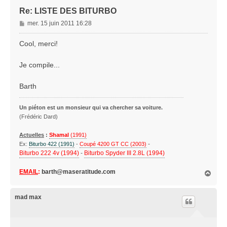
Re: LISTE DES BITURBO
M
mer. 15 juin 2011 16:28
e
s
Cool, merci!
s
a
Je compile...
g
e
Barth
Un piéton est un monsieur qui va chercher sa voiture.
(Frédéric Dard)
Actuelles
:
Shamal
(1991)
-
Ex:
Biturbo 422 (1991)
-
Coupé 4200 GT CC (2003)
Biturbo 222 4v (1994)
-
Biturbo Spyder III 2.8L (1994)
EMAIL
:
barth@maseratitude.com
H
a
u
t
mad max