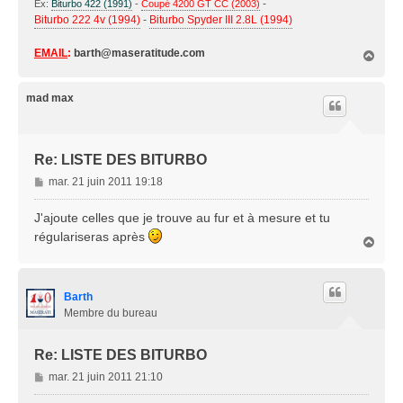
-
Ex:
Biturbo 422 (1991)
-
Coupé 4200 GT CC (2003)
Biturbo 222 4v (1994)
-
Biturbo Spyder III 2.8L (1994)
EMAIL
:
barth@maseratitude.com
H
a
u
t
mad max
Re: LISTE DES BITURBO
M
mar. 21 juin 2011 19:18
e
s
J'ajoute celles que je trouve au fur et à mesure et tu
s
régulariseras après
H
a
a
g
u
e
t
Barth
Membre du bureau
Re: LISTE DES BITURBO
M
mar. 21 juin 2011 21:10
e