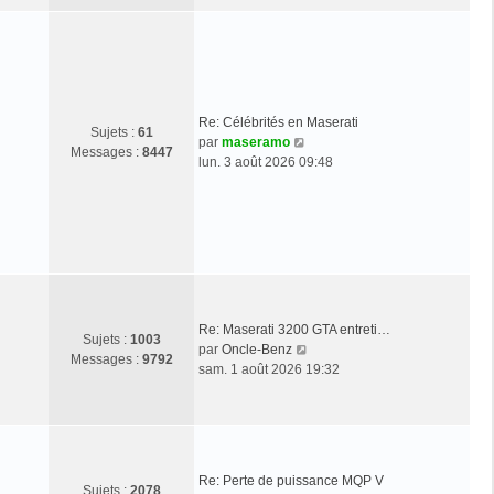
s
e
u
s
r
l
a
n
t
g
i
e
e
e
r
r
l
Re: Célébrités en Maserati
m
Sujets :
61
e
C
par
maseramo
e
Messages :
8447
d
o
lun. 3 août 2026 09:48
s
e
n
s
r
s
a
n
u
g
i
l
e
e
t
r
e
m
r
e
l
Re: Maserati 3200 GTA entreti…
s
Sujets :
1003
e
C
par
Oncle-Benz
s
Messages :
9792
d
o
sam. 1 août 2026 19:32
a
e
n
g
r
s
e
n
u
i
l
e
t
r
Re: Perte de puissance MQP V
e
Sujets :
2078