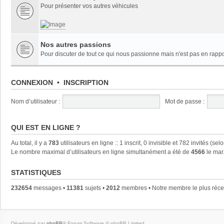
Pour présenter vos autres véhicules
Nos autres passions
Pour discuter de tout ce qui nous passionne mais n'est pas en rapp
CONNEXION
•
INSCRIPTION
Nom d’utilisateur :
Mot de passe :
QUI EST EN LIGNE ?
Au total, il y a
783
utilisateurs en ligne :: 1 inscrit, 0 invisible et 782 invités (s
Le nombre maximal d’utilisateurs en ligne simultanément a été de
4566
le mar
STATISTIQUES
232654
messages •
11381
sujets •
2012
membres • Notre membre le plus réce
Développé par
phpBB
® Forum Software © phpBB Limited