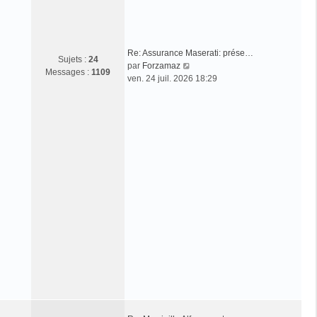
m
e
s
s
Re: Assurance Maserati: prése…
Sujets :
24
a
C
par
Forzamaz
Messages :
1109
g
o
ven. 24 juil. 2026 18:29
e
n
s
u
l
t
e
r
l
e
d
e
r
n
i
e
r
m
e