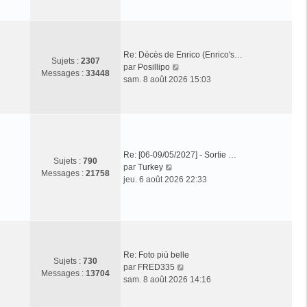
t
r
e
m
r
e
l
s
Re: Décès de Enrico (Enrico's…
e
s
Sujets :
2307
C
par
Posillipo
d
a
Messages :
33448
o
sam. 8 août 2026 15:03
e
g
n
r
e
s
n
u
i
l
e
t
r
e
m
Re: [06-09/05/2027] - Sortie …
Sujets :
790
r
e
C
par
Turkey
Messages :
21758
l
s
o
jeu. 6 août 2026 22:33
e
s
n
d
a
s
e
g
u
r
e
l
n
t
i
e
Re: Foto più belle
Sujets :
730
e
r
C
par
FRED335
Messages :
13704
r
l
o
sam. 8 août 2026 14:16
m
e
n
e
d
s