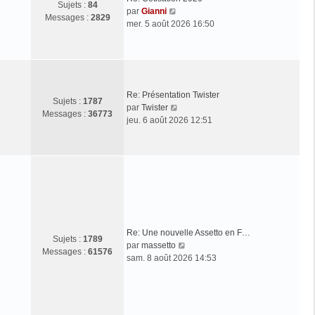
Sujets :
84
C
par
Gianni
Messages :
2829
o
mer. 5 août 2026 16:50
n
s
u
l
t
Re: Présentation Twister
e
Sujets :
1787
C
par
Twister
r
Messages :
36773
o
jeu. 6 août 2026 12:51
l
n
e
s
d
u
e
l
r
t
n
e
i
r
e
l
r
Re: Une nouvelle Assetto en F…
e
m
Sujets :
1789
C
par
massetto
d
e
Messages :
61576
o
sam. 8 août 2026 14:53
e
s
n
r
s
s
n
a
u
i
g
l
e
e