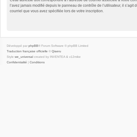
l’avez jamais modifié depuis le panneau de contrôle de l’utilisateur, il s’agit 
courriel que vous avez spécifiée lors de votre inscription.
Développé par
phpBB
® Forum Software © phpBB Limited
Traduction française officielle
©
Qiaeru
Style
we_universal
created by INVENTEA & v12mike
Confidentialité
|
Conditions