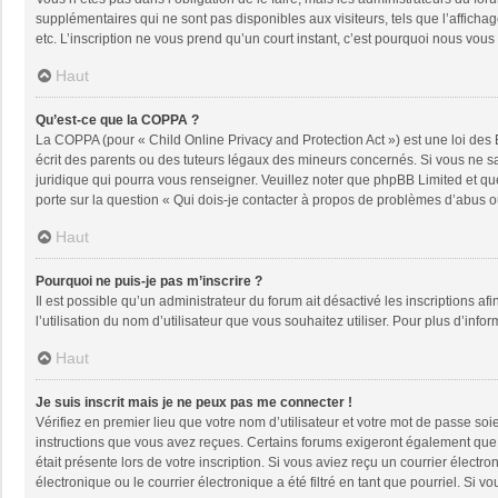
supplémentaires qui ne sont pas disponibles aux visiteurs, tels que l’affichage
etc. L’inscription ne vous prend qu’un court instant, c’est pourquoi nous vou
Haut
Qu’est-ce que la COPPA ?
La COPPA (pour « Child Online Privacy and Protection Act ») est une loi des
écrit des parents ou des tuteurs légaux des mineurs concernés. Si vous ne sa
juridique qui pourra vous renseigner. Veuillez noter que phpBB Limited et qu
porte sur la question « Qui dois-je contacter à propos de problèmes d’abus ou
Haut
Pourquoi ne puis-je pas m’inscrire ?
Il est possible qu’un administrateur du forum ait désactivé les inscriptions a
l’utilisation du nom d’utilisateur que vous souhaitez utiliser. Pour plus d’info
Haut
Je suis inscrit mais je ne peux pas me connecter !
Vérifiez en premier lieu que votre nom d’utilisateur et votre mot de passe soi
instructions que vous avez reçues. Certains forums exigeront également que le
était présente lors de votre inscription. Si vous aviez reçu un courrier élec
électronique ou le courrier électronique a été filtré en tant que pourriel. Si