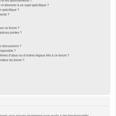
ris et les abonnements ?
 m’abonner à un sujet spécifique ?
 spécifique ?
ments ?
sur ce forum ?
pièces jointes ?
e discussions ?
disponible ?
lèmes d’abus ou d’ordres légaux liés à ce forum ?
rateur du forum ?
scrivant, vous pouvez également avoir accès à des fonctionnalités