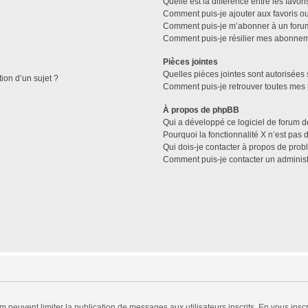
Quelle est la différence entre les favo
Comment puis-je ajouter aux favoris ou
Comment puis-je m’abonner à un forum
Comment puis-je résilier mes abonne
Pièces jointes
Quelles pièces jointes sont autorisées 
tion d’un sujet ?
Comment puis-je retrouver toutes mes 
À propos de phpBB
Qui a développé ce logiciel de forum d
Pourquoi la fonctionnalité X n’est pas 
Qui dois-je contacter à propos de prob
Comment puis-je contacter un administ
rum peuvent limiter la publication de messages aux utilisateurs inscrits. En vous in