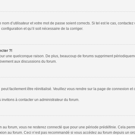
nom d’utilisateur et votre mot de passe soient corrects. Si tel est le cas, contactez
configuration et qu’il soit nécessaire de la corriger.
ecter ?!
pour une quelconque raison. De plus, beaucoup de forums suppriment périodiquement l
activement aux discussions du forum.
peut facilement être réinitialisé. Veuillez vous rendre sur la page de connexion et 
 invitons à contacter un administrateur du forum.
 au forum, vous ne resterez connecté que pour une période prédéfinie. Cela permet 
xion au forum. Ceci n’est pas recommandé si vous accédez au forum depuis un ordina