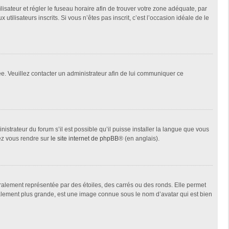
tilisateur et régler le fuseau horaire afin de trouver votre zone adéquate, par
ilisateurs inscrits. Si vous n’êtes pas inscrit, c’est l’occasion idéale de le
née. Veuillez contacter un administrateur afin de lui communiquer ce
istrateur du forum s’il est possible qu’il puisse installer la langue que vous
lez vous rendre sur
le site internet de phpBB
® (en anglais).
ralement représentée par des étoiles, des carrés ou des ronds. Elle permet
éralement plus grande, est une image connue sous le nom d’avatar qui est bien