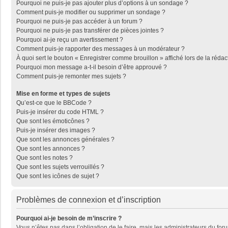
Pourquoi ne puis-je pas ajouter plus d’options à un sondage ?
Comment puis-je modifier ou supprimer un sondage ?
Pourquoi ne puis-je pas accéder à un forum ?
Pourquoi ne puis-je pas transférer de pièces jointes ?
Pourquoi ai-je reçu un avertissement ?
Comment puis-je rapporter des messages à un modérateur ?
À quoi sert le bouton « Enregistrer comme brouillon » affiché lors de la rédac
Pourquoi mon message a-t-il besoin d’être approuvé ?
Comment puis-je remonter mes sujets ?
Mise en forme et types de sujets
Qu’est-ce que le BBCode ?
Puis-je insérer du code HTML ?
Que sont les émoticônes ?
Puis-je insérer des images ?
Que sont les annonces générales ?
Que sont les annonces ?
Que sont les notes ?
Que sont les sujets verrouillés ?
Que sont les icônes de sujet ?
Problèmes de connexion et d’inscription
Pourquoi ai-je besoin de m’inscrire ?
Vous n’êtes pas dans l’obligation de le faire, mais les administrateurs du fo