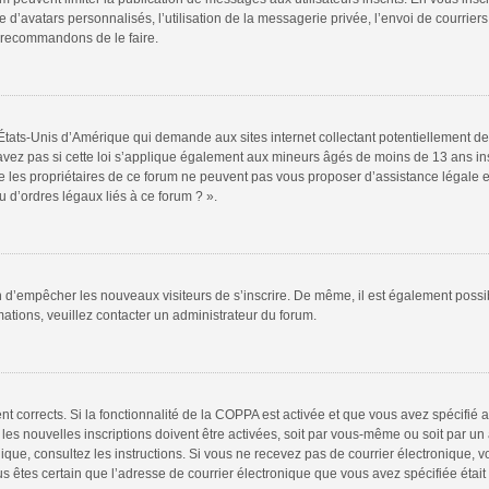
 d’avatars personnalisés, l’utilisation de la messagerie privée, l’envoi de courriers
s recommandons de le faire.
 États-Unis d’Amérique qui demande aux sites internet collectant potentiellement
vez pas si cette loi s’applique également aux mineurs âgés de moins de 13 ans insc
e les propriétaires de ce forum ne peuvent pas vous proposer d’assistance légale et
 d’ordres légaux liés à ce forum ? ».
fin d’empêcher les nouveaux visiteurs de s’inscrire. De même, il est également possi
rmations, veuillez contacter un administrateur du forum.
ent corrects. Si la fonctionnalité de la COPPA est activée et que vous avez spécifié
s nouvelles inscriptions doivent être activées, soit par vous-même ou soit par un a
tronique, consultez les instructions. Si vous ne recevez pas de courrier électroniqu
 vous êtes certain que l’adresse de courrier électronique que vous avez spécifiée éta