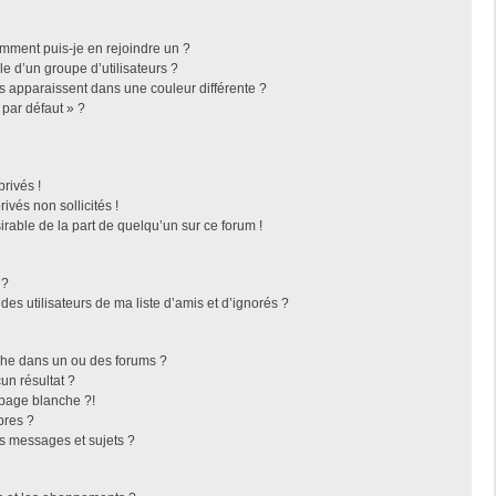
omment puis-je en rejoindre un ?
 d’un groupe d’utilisateurs ?
rs apparaissent dans une couleur différente ?
 par défaut » ?
rivés !
vés non sollicités !
irable de la part de quelqu’un sur ce forum !
 ?
es utilisateurs de ma liste d’amis et d’ignorés ?
che dans un ou des forums ?
n résultat ?
page blanche ?!
bres ?
s messages et sujets ?